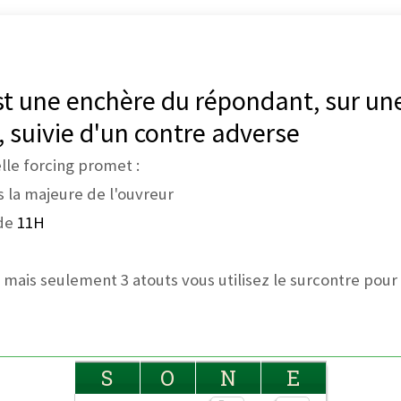
est une enchère du répondant, sur un
 suivie d'un contre adverse
le forcing promet :
 la majeure de l'ouvreur
de
11H
mais seulement 3 atouts vous utilisez le surcontre pour
S
O
N
E