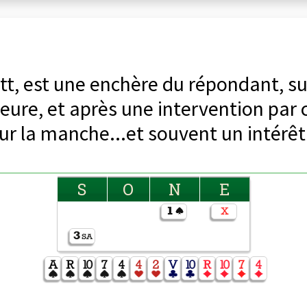
tt, est une enchère du répondant, s
eure, et après une intervention par 
pour la manche...et souvent un intérê
S
O
N
E