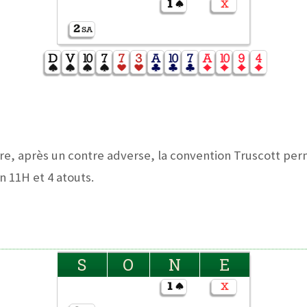
e, après un contre adverse, la convention Truscott per
 11H et 4 atouts.
S
O
N
E