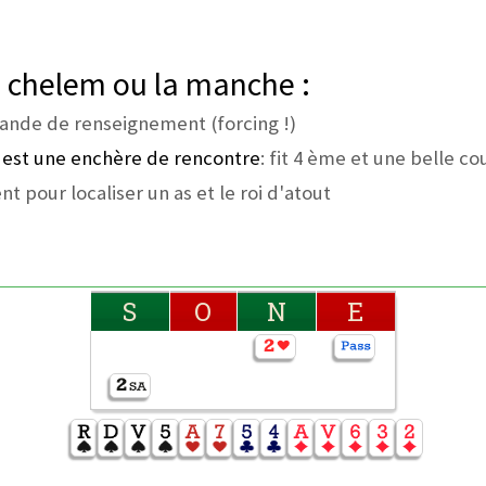
e chelem ou la manche :
nde de renseignement (forcing !)
4 est une enchère de rencontre
: fit 4 ème et une belle co
t pour localiser un as et le roi d'atout
S
O
N
E