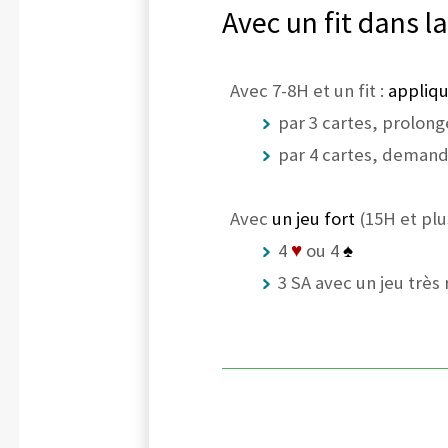
Avec un fit dans l
Avec 7-8H et un fit :
appliqu
par 3 cartes, prolonge
par 4 cartes, deman
Avec
un jeu fort
(15H et plu
4
♥
ou 4
♠
3 SA avec un jeu très 