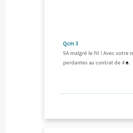
Qcm 3
SA malgré le fit ! Avec votre 
perdantes au contrat de 4
♠
.