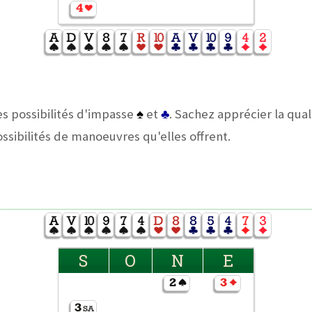
les possibilités d'impasse
♠
et
♣
. Sachez apprécier la qual
ssibilités de manoeuvres qu'elles offrent.
S
O
N
E