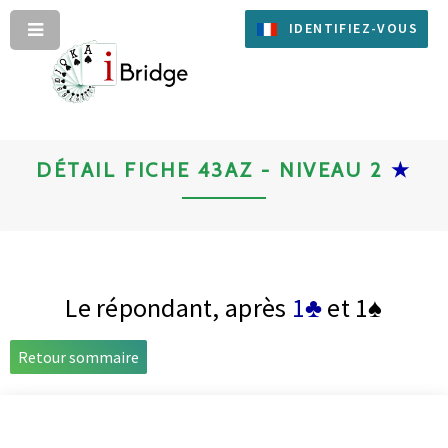
IDENTIFIEZ-VOUS
DÉTAIL FICHE 43AZ - NIVEAU 2
★
Le répondant, après
1♣
et
1♠
Retour sommaire