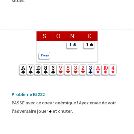
situés.
S
O
N
E
Problème E5282
PASSE avec ce coeur anémique ! Ayez envie de voir
l'adversaire jouer
♠
et chuter.