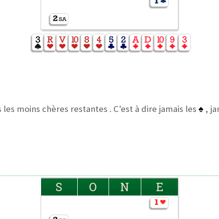
 les moins chères restantes . C'est à dire jamais les
♠
, ja
S
O
N
E