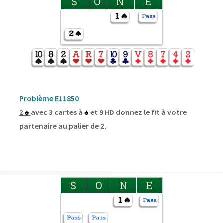
S
O
N
E
Problème E11850
2
♠
avec 3 cartes à
♠
et 9 HD donnez le fit à votre
partenaire au palier de 2.
S
O
N
E