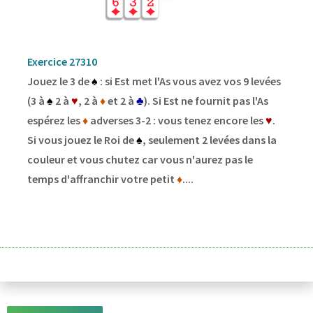
Exercice 27310
Jouez le 3 de
♠
: si Est met l'As vous avez vos 9 levées
(3 à
♠
2 à
♥
, 2 à
♦
et 2 à
♣
). Si Est ne fournit pas l'As
espérez les
♦
adverses 3-2 : vous tenez encore les
♥
.
Si vous jouez le Roi de
♠
, seulement 2 levées dans la
couleur et vous chutez car vous n'aurez pas le
temps d'affranchir votre petit
♦
....