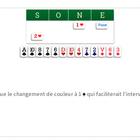
S
O
N
E
 que le changement de couleur à 1
♠
qui faciliterait l'inte