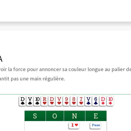
A
ir la force pour annoncer sa couleur longue au palier de 
ntit pas une main régulière.
S
O
N
E