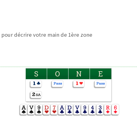
 pour décrire votre main de 1ère zone
S
O
N
E