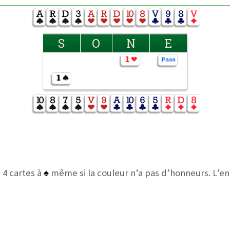
S
O
N
E
 4 cartes à
♠
même si la couleur n’a pas d’honneurs. L’e