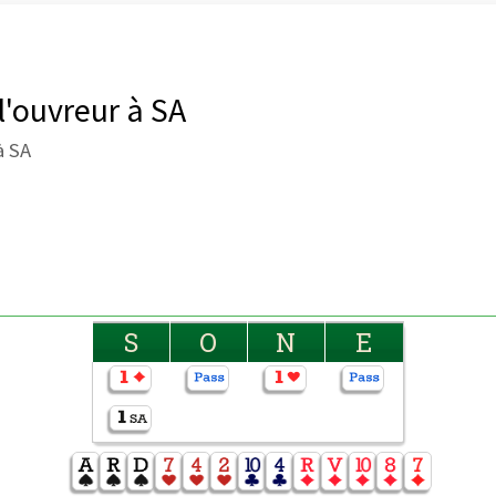
'ouvreur à SA
à SA
S
O
N
E