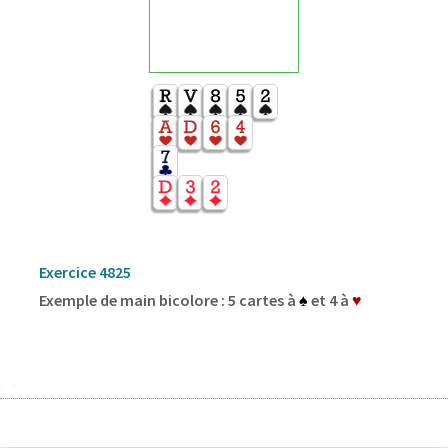
Exercice 4825
Exemple de main bicolore : 5 cartes à
♠
et 4 à
♥