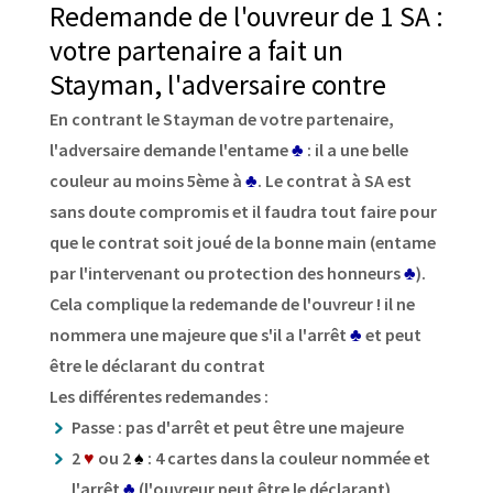
Redemande de l'ouvreur de 1 SA :
votre partenaire a fait un
Stayman, l'adversaire contre
En contrant le Stayman de votre partenaire,
l'adversaire demande l'entame
♣
: il a une belle
couleur au moins 5ème à
♣
. Le contrat à SA est
sans doute compromis et il faudra tout faire pour
que le contrat soit joué de la bonne main (entame
par l'intervenant ou protection des honneurs
♣
).
Cela complique la redemande de l'ouvreur ! il ne
nommera une majeure que s'il a l'arrêt
♣
et peut
être le déclarant du contrat
Les différentes redemandes :
Passe : pas d'arrêt et peut être une majeure
2
♥
ou 2
♠
: 4 cartes dans la couleur nommée et
l'arrêt
♣
(l'ouvreur peut être le déclarant)