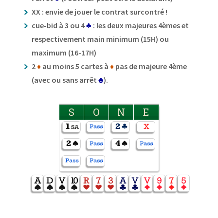
XX : envie de jouer le contrat surcontré !
cue-bid à 3 ou 4
♣
: les deux majeures 4èmes et
respectivement main minimum (15H) ou
maximum (16-17H)
2
♦
au moins 5 cartes à
♦
pas de majeure 4ème
(avec ou sans arrêt
♣
).
S
O
N
E