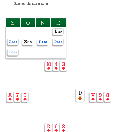
Dame de sa main.
S
O
N
E
D