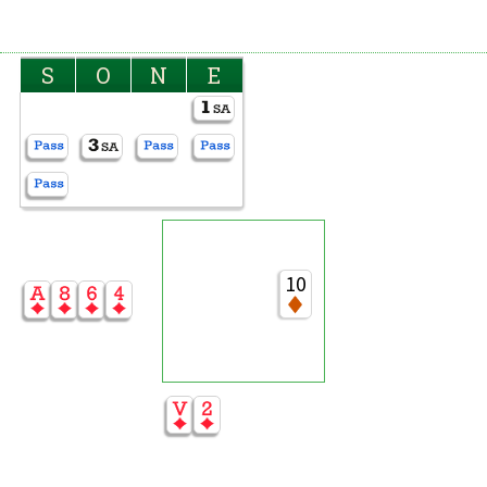
S
O
N
E
10