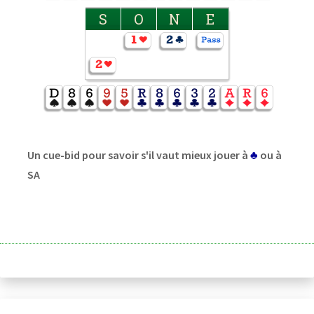
S
O
N
E
Un cue-bid pour savoir s'il vaut mieux jouer à
♣
ou à
SA