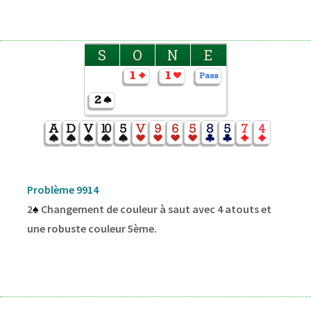
S
O
N
E
Problème 9914
2
♠
Changement de couleur à saut avec 4 atouts et
une robuste couleur 5ème.